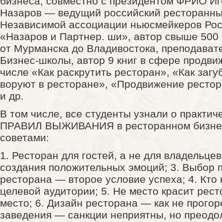
бизнеса, совместно с президентом ФРИО И
Назаров — ведущий российский ресторанный
Независимой ассоциации ньюсмейкеров Росс
«Назаров и Партнер. ши», автор свыше 500
от Мурманска до Владивостока, преподават
Бизнес-школы,
автор 9 книг в сфере продви
числе «Как раскрутить ресторан», «Как загу
воруют в ресторане», «Продвижение рестор
и др.
В том числе, все студенты узнали о практич
ПРАВИЛ ВЫЖИВАНИЯ в ресторанном бизнес
советами:
1. Ресторан для гостей, а не для владельцев
создания положительных эмоций; 3. Выбор 
ресторана — второе условие успеха; 4. Кто
целевой аудитории; 5. Не место красит рес
место; 6. Дизайн ресторана — как не прогор
заведения — санкции неприятны, но преодо