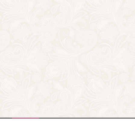
Новости
О программе
Информация
Трудоус